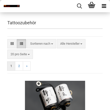
Tattoozubehör
Sortieren nach
Sortieren nach
Alle Hersteller
pro Seite
20 pro Seite
1
2
»