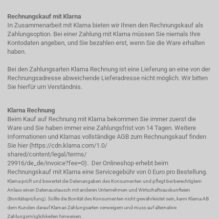
Rechnungskauf mit Klarna
In Zusammenarbeit mit Klarna bieten wir Ihnen den Rechnungskauf als
Zahlungsoption. Bei einer Zahlung mit Klarna müssen Sie niemals Ihre
Kontodaten angeben, und Sie bezahlen erst, wenn Sie die Ware erhalten
haben.
Bei den Zahlungsarten Klarna Rechnung ist eine Lieferung an eine von der
Rechnungsadresse abweichende Lieferadresse nicht möglich. Wir bitten
Sie hierfür um Verständnis.
Klarna Rechnung
Beim Kauf auf Rechnung mit Klarna bekommen Sie immer zuerst die
Ware und Sie haben immer eine Zahlungsfrist von 14 Tagen. Weitere
Informationen und Klarnas vollständige AGB zum Rechnungskauf finden
Sie hier (
https://cdn.klarna.com/1.0/
shared/content/legal/terms/
29916/de_de/invoice?fee=0
). Der Onlineshop erhebt beim
Rechnungskauf mit Klarna eine Servicegebühr von 0 Euro pro Bestellung.
Klarna prüft und bewertet die Datenangaben des Konsumenten und pflegt bei berechtigtem
Anlass einen Datenaustausch mit anderen Unternehmen und Wirtschaftsauskunfteien
(Bonitätsprüfung). Sollte die Bonität des Konsumenten nicht gewährleistet sein, kann Klarna AB
dem Kunden darauf Klarnas Zahlungsarten verweigern und muss auf alternative
Zahlungsmöglichkeiten hinweisen.