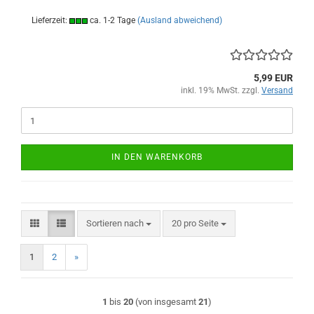
Lieferzeit:
ca. 1-2 Tage
(Ausland abweichend)
5,99 EUR
inkl. 19% MwSt. zzgl.
Versand
IN DEN WARENKORB
Sortieren nach
pro Seite
Sortieren nach
20 pro Seite
1
2
»
1
bis
20
(von insgesamt
21
)