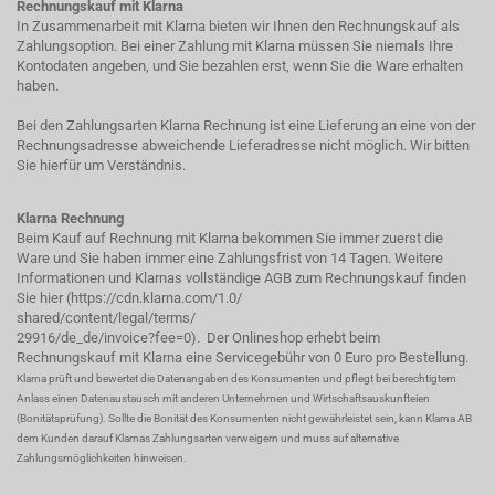
Rechnungskauf mit Klarna
In Zusammenarbeit mit Klarna bieten wir Ihnen den Rechnungskauf als
Zahlungsoption. Bei einer Zahlung mit Klarna müssen Sie niemals Ihre
Kontodaten angeben, und Sie bezahlen erst, wenn Sie die Ware erhalten
haben.
Bei den Zahlungsarten Klarna Rechnung ist eine Lieferung an eine von der
Rechnungsadresse abweichende Lieferadresse nicht möglich. Wir bitten
Sie hierfür um Verständnis.
Klarna Rechnung
Beim Kauf auf Rechnung mit Klarna bekommen Sie immer zuerst die
Ware und Sie haben immer eine Zahlungsfrist von 14 Tagen. Weitere
Informationen und Klarnas vollständige AGB zum Rechnungskauf finden
Sie hier (
https://cdn.klarna.com/1.0/
shared/content/legal/terms/
29916/de_de/invoice?fee=0
). Der Onlineshop erhebt beim
Rechnungskauf mit Klarna eine Servicegebühr von 0 Euro pro Bestellung.
Klarna prüft und bewertet die Datenangaben des Konsumenten und pflegt bei berechtigtem
Anlass einen Datenaustausch mit anderen Unternehmen und Wirtschaftsauskunfteien
(Bonitätsprüfung). Sollte die Bonität des Konsumenten nicht gewährleistet sein, kann Klarna AB
dem Kunden darauf Klarnas Zahlungsarten verweigern und muss auf alternative
Zahlungsmöglichkeiten hinweisen.