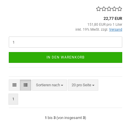
22,77 EUR
151,80 EUR pro 1 Liter
inkl. 19% MwSt. zzgl.
Versand
IN DEN WARENKORB
Sortieren nach
pro Seite
Sortieren nach
20 pro Seite
1
1
bis
3
(von insgesamt
3
)