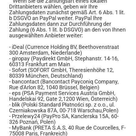
Wenn Sie die Zahlungsart eines lokalen
Drittanbieters wählen, geben wir Ihre
Zahlungsdaten zunächst gemäß Art. 6 Abs. 1 lit.
b DSGVO an PayPal weiter. PayPal Ihre
Zahlungsdaten dann zur Durchführung der
Zahlung (6 Abs. 1 lit. b DSGVO) an den von Ihnen
ausgewählten Anbieter weiter:
- iDeal (Currence Holding BV, Beethovenstraat
300 Amsterdam, Niederlande)
- giropay (Paydirekt GmbH, Stephanstr. 14-16,
60313 Frankfurt am Main
- Sofort (SOFORT GmbH, Theresienhöhe 12,
80339 München, Deutschland)
- bancontact (Bancontact Payconiq Company,
Rue d'Arlon 82, 1040 Brüssel, Belgien)
- eps (PSA Payment Services Austria GmbH,
Handelskai 92, Gate 2,1200 Wien, Österreich)
- blik (Polski Standard Płatności sp. z o.o., ul.
Czerniakowska 87A, 00-718 Warschau,Polen)
- Przelewy24 (PayPro SA, Kanclerska 15A, 60-
326 Poznań, Polen)
- MyBank (PRETA S.A.S, 40 Rue de Courcelles, F-
75008 Paris, Frankreich)