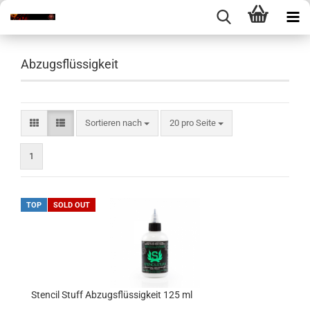
Abzugsflüssigkeit
Sortieren nach
pro Seite
Sortieren nach
20 pro Seite
1
TOP
SOLD OUT
Stencil Stuff Abzugsflüssigkeit 125 ml