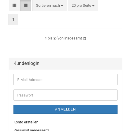
Sortieren nach
pro Seite
Sortieren nach
20 pro Seite
1
1
bis
2
(von insgesamt
2
)
Kundenlogin
E-
Mail-
Adresse
Passwort
ANMELDEN
Konto erstellen
Passwort vergessen?