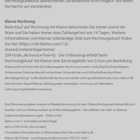
Rechnungsadresse abweichende Lieferadresse nicht möglich. Wir bitten
Sie hierfür um Verständnis.
Klarna Rechnung
Beim Kauf auf Rechnung mit Klarna bekommen Sie immer zuerst die
Ware und Sie haben immer eine Zahlungsfrist von 14 Tagen. Weitere
Informationen und Klarnas vollständige AGB zum Rechnungskauf finden
Sie hier (
https://cdn.klarna.com/1.0/
shared/content/legal/terms/
29916/de_de/invoice?fee=0
). Der Onlineshop erhebt beim
Rechnungskauf mit Klarna eine Servicegebühr von 0 Euro pro Bestellung.
Klarna prüft und bewertet die Datenangaben des Konsumenten und pflegt bei berechtigtem
Anlass einen Datenaustausch mit anderen Unternehmen und Wirtschaftsauskunfteien
(Bonitätsprüfung). Sollte die Bonität des Konsumenten nicht gewährleistet sein, kann Klarna AB
dem Kunden darauf Klarnas Zahlungsarten verweigern und muss auf alternative
Zahlungsmöglichkeiten hinweisen.
Ihre Personenangaben werden in Übereinstimmung mit dem Datenschutzgesetz behandelt und
werden nicht zu Werbezwecken an Dritte weitergegeben. Hier erfahren Sie mehr zu Klarnas
Datenschutzbestimmungen.
(
https://cdn.
klarna.com/1.0/shared/content/legal/
terms/29916/de_de/consent
)
Für weitere Informationen zu Klarna besuchen Sie
www.klarna.de
Klarna AB, Firmen - und Körperschaftsnummer: 556737-0431