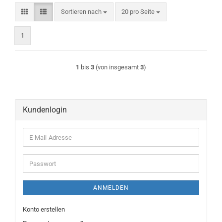
Sortieren nach
pro Seite
Sortieren nach
20 pro Seite
1
1
bis
3
(von insgesamt
3
)
Kundenlogin
E-
Mail-
Adresse
Passwort
ANMELDEN
Konto erstellen