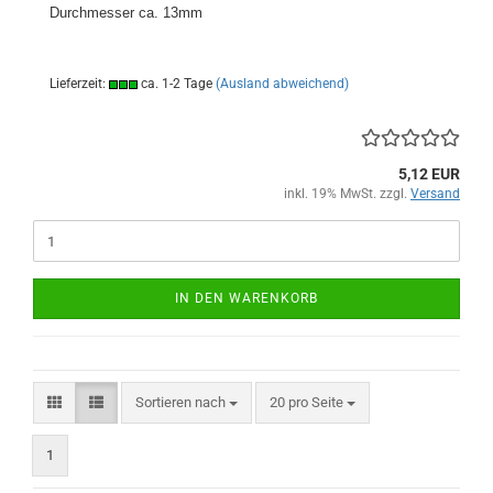
Durchmesser ca. 13mm
Lieferzeit:
ca. 1-2 Tage
(Ausland abweichend)
5,12 EUR
inkl. 19% MwSt. zzgl.
Versand
IN DEN WARENKORB
Sortieren nach
pro Seite
Sortieren nach
20 pro Seite
1