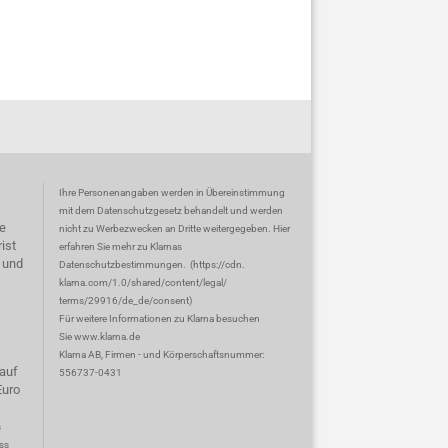
Ihre Personenangaben werden in Übereinstimmung
mit dem Datenschutzgesetz behandelt und werden
e
nicht zu Werbezwecken an Dritte weitergegeben. Hier
ist
erfahren Sie mehr zu Klarnas
 und
Datenschutzbestimmungen.
(
https://cdn.
klarna.com/1.0/shared/content/legal/
terms/29916/de_de/consent
)
Für weitere Informationen zu Klarna besuchen
Sie
www.klarna.de
Klarna AB, Firmen - und Körperschaftsnummer:
auf
556737-0431
Euro
s
ss