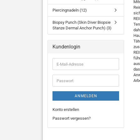
Mit
Rei
Piercingnadeln (12)
sic
REI
Biopsy Punch (Skin Diver Biopsie
Ten
Stanze Dermal Anchor Punch) (3)
dah
Hau
Tät
Kundenlogin
zus
REI
füh
E-
aus
Mail-
das
Adresse
Anw
Passwort
Arb
ANMELDEN
Konto erstellen
Passwort vergessen?