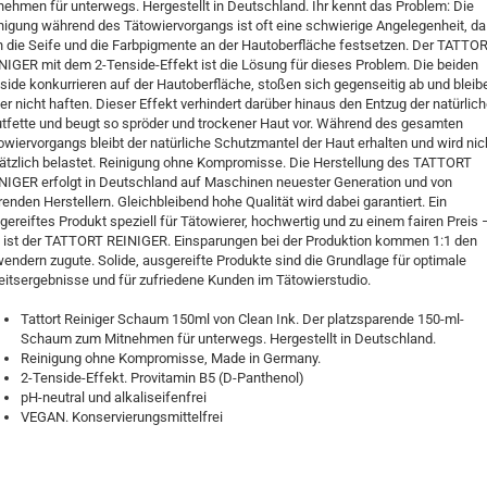
nehmen für unterwegs. Hergestellt in Deutschland. Ihr kennt das Problem: Die
nigung während des Tätowiervorgangs ist oft eine schwierige Angelegenheit, da
h die Seife und die Farbpigmente an der Hautoberfläche festsetzen. Der TATTO
NIGER mit dem 2-Tenside-Effekt ist die Lösung für dieses Problem. Die beiden
side konkurrieren auf der Hautoberfläche, stoßen sich gegenseitig ab und bleib
er nicht haften. Dieser Effekt verhindert darüber hinaus den Entzug der natürlic
tfette und beugt so spröder und trockener Haut vor. Während des gesamten
owiervorgangs bleibt der natürliche Schutzmantel der Haut erhalten und wird nic
ätzlich belastet. Reinigung ohne Kompromisse. Die Herstellung des TATTORT
NIGER erfolgt in Deutschland auf Maschinen neuester Generation und von
renden Herstellern. Gleichbleibend hohe Qualität wird dabei garantiert. Ein
gereiftes Produkt speziell für Tätowierer, hochwertig und zu einem fairen Preis 
 ist der TATTORT REINIGER. Einsparungen bei der Produktion kommen 1:1 den
endern zugute. Solide, ausgereifte Produkte sind die Grundlage für optimale
eitsergebnisse und für zufriedene Kunden im Tätowierstudio.
Tattort Reiniger Schaum 150ml von Clean Ink. Der platzsparende 150-ml-
Schaum zum Mitnehmen für unterwegs. Hergestellt in Deutschland.
Reinigung ohne Kompromisse, Made in Germany.
2-Tenside-Effekt. Provitamin B5 (D-Panthenol)
pH-neutral und alkaliseifenfrei
VEGAN. Konservierungsmittelfrei