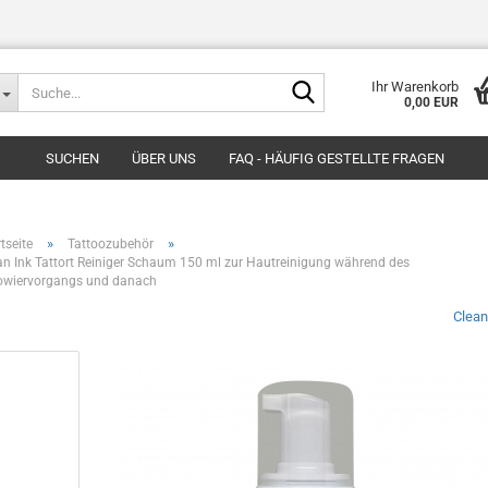
Suche...
Ihr Warenkorb
0,00 EUR
SUCHEN
ÜBER UNS
FAQ - HÄUFIG GESTELLTE FRAGEN
»
»
tseite
Tattoozubehör
an Ink Tattort Reiniger Schaum 150 ml zur Hautreinigung während des
owiervorgangs und danach
Clean