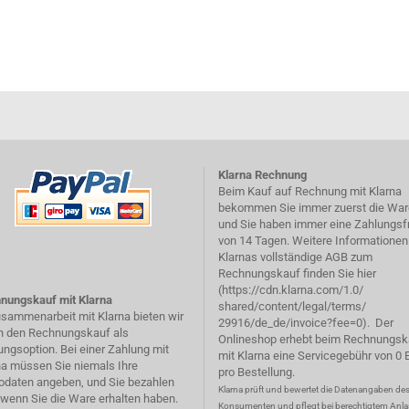
Klarna Rechnung
Beim Kauf auf Rechnung mit Klarna
bekommen Sie immer zuerst die War
und Sie haben immer eine Zahlungsfr
von 14 Tagen. Weitere Informationen
Klarnas vollständige AGB zum
Rechnungskauf finden Sie hier
(
https://cdn.klarna.com/1.0/
nungskauf mit Klarna
shared/content/legal/terms/
usammenarbeit mit Klarna bieten wir
29916/de_de/invoice?fee=0
). Der
n den Rechnungskauf als
Onlineshop erhebt beim Rechnungsk
ungsoption. Bei einer Zahlung mit
mit Klarna eine Servicegebühr von 0 
na müssen Sie niemals Ihre
pro Bestellung.
odaten angeben, und Sie bezahlen
Klarna prüft und bewertet die Datenangaben de
, wenn Sie die Ware erhalten haben.
Konsumenten und pflegt bei berechtigtem Anla