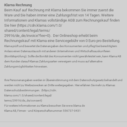
Klarna Rechnung
Beim Kauf auf Rechnung mit Klarna bekommen Sie immer zuerst die
Ware und Sie haben immer eine Zahlungsfrist von 14 Tagen. Weitere
Informationen und Klarnas vollständige AGB zum Rechnungskauf finden
Sie hier (
https://cdn.klarna.com/1.0/
shared/content/legal/terms/
29916/de_de/invoice?fee=0
). Der Onlineshop erhebt beim
Rechnungskauf mit Klarna eine Servicegebühr von 0 Euro pro Bestellung.
Klarna prüft und bewertet die Datenangaben des Konsumenten und pflegt bei berechtigtem
Anlass einen Datenaustausch mit anderen Unternehmen und Wirtschaftsauskunfteien
(Bonitätsprüfung). Sollte die Bonität des Konsumenten nicht gewährleistet sein, kann Klarna AB
dem Kunden darauf Klarnas Zahlungsarten verweigern und muss auf alternative
Zahlungsmöglichkeiten hinweisen.
Ihre Personenangaben werden in Übereinstimmung mit dem Datenschutzgesetz behandelt und
werden nicht zu Werbezwecken an Dritte weitergegeben. Hier erfahren Sie mehr zu Klarnas
Datenschutzbestimmungen.
(
https://cdn.
klarna.com/1.0/shared/content/legal/
terms/29916/de_de/consent
)
Für weitere Informationen zu Klarna besuchen Sie
www.klarna.de
Klarna AB, Firmen - und Körperschaftsnummer: 556737-0431