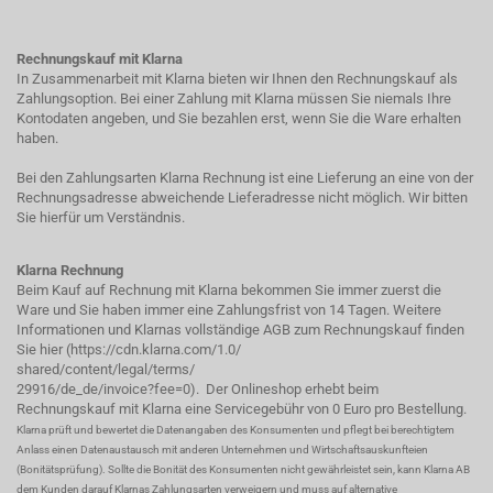
Rechnungskauf mit Klarna
In Zusammenarbeit mit Klarna bieten wir Ihnen den Rechnungskauf als
Zahlungsoption. Bei einer Zahlung mit Klarna müssen Sie niemals Ihre
Kontodaten angeben, und Sie bezahlen erst, wenn Sie die Ware erhalten
haben.
Bei den Zahlungsarten Klarna Rechnung ist eine Lieferung an eine von der
Rechnungsadresse abweichende Lieferadresse nicht möglich. Wir bitten
Sie hierfür um Verständnis.
Klarna Rechnung
Beim Kauf auf Rechnung mit Klarna bekommen Sie immer zuerst die
Ware und Sie haben immer eine Zahlungsfrist von 14 Tagen. Weitere
Informationen und Klarnas vollständige AGB zum Rechnungskauf finden
Sie hier (
https://cdn.klarna.com/1.0/
shared/content/legal/terms/
29916/de_de/invoice?fee=0
). Der Onlineshop erhebt beim
Rechnungskauf mit Klarna eine Servicegebühr von 0 Euro pro Bestellung.
Klarna prüft und bewertet die Datenangaben des Konsumenten und pflegt bei berechtigtem
Anlass einen Datenaustausch mit anderen Unternehmen und Wirtschaftsauskunfteien
(Bonitätsprüfung). Sollte die Bonität des Konsumenten nicht gewährleistet sein, kann Klarna AB
dem Kunden darauf Klarnas Zahlungsarten verweigern und muss auf alternative