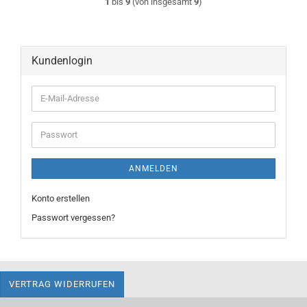
1
bis
9
(von insgesamt
9
)
Kundenlogin
E-
Mail-
Adresse
Passwort
ANMELDEN
Konto erstellen
Passwort vergessen?
VERTRAG WIDERRUFEN