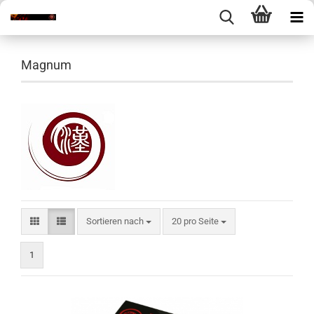
Magnum
Sortieren nach
pro Seite
Sortieren nach
20 pro Seite
1