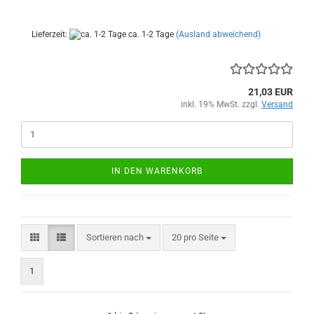
Lieferzeit:
ca. 1-2 Tage
(Ausland abweichend)
21,03 EUR
inkl. 19% MwSt. zzgl.
Versand
IN DEN WARENKORB
Sortieren nach
pro Seite
Sortieren nach
20 pro Seite
1