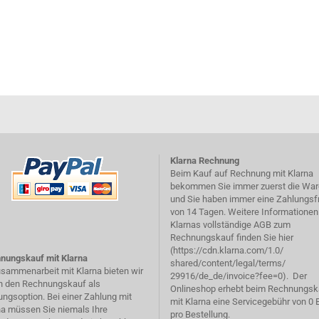
Klarna Rechnung
Beim Kauf auf Rechnung mit Klarna
bekommen Sie immer zuerst die War
und Sie haben immer eine Zahlungsfr
von 14 Tagen. Weitere Informationen
Klarnas vollständige AGB zum
Rechnungskauf finden Sie hier
(
https://cdn.klarna.com/1.0/
nungskauf mit Klarna
shared/content/legal/terms/
usammenarbeit mit Klarna bieten wir
29916/de_de/invoice?fee=0
). Der
n den Rechnungskauf als
Onlineshop erhebt beim Rechnungsk
ungsoption. Bei einer Zahlung mit
mit Klarna eine Servicegebühr von 0 
na müssen Sie niemals Ihre
pro Bestellung.