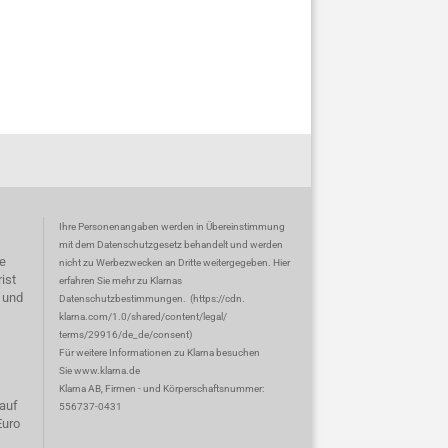
Ihre Personenangaben werden in Übereinstimmung
mit dem Datenschutzgesetz behandelt und werden
e
nicht zu Werbezwecken an Dritte weitergegeben. Hier
ist
erfahren Sie mehr zu Klarnas
 und
Datenschutzbestimmungen.
(
https://cdn.
klarna.com/1.0/shared/content/legal/
terms/29916/de_de/consent
)
Für weitere Informationen zu Klarna besuchen
Sie
www.klarna.de
Klarna AB, Firmen - und Körperschaftsnummer:
auf
556737-0431
Euro