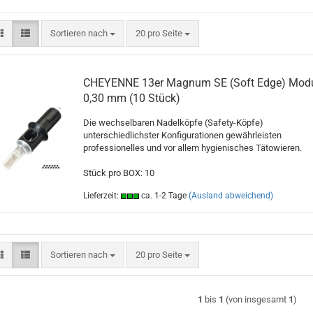
Sortieren nach
pro Seite
Sortieren nach
20 pro Seite
CHEYENNE 13er Magnum SE (Soft Edge) Mod
0,30 mm (10 Stück)
Die wechselbaren Nadelköpfe (Safety-Köpfe)
unterschiedlichster Konfigurationen gewährleisten
professionelles und vor allem hygienisches Tätowieren.
Stück pro BOX: 10
Lieferzeit:
ca. 1-2 Tage
(Ausland abweichend)
Sortieren nach
pro Seite
Sortieren nach
20 pro Seite
1
bis
1
(von insgesamt
1
)