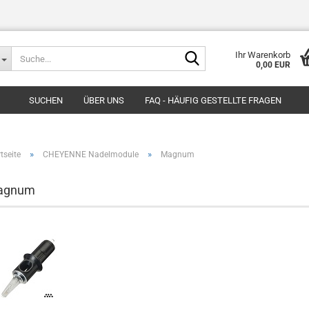
Suche...
Ihr Warenkorb
0,00 EUR
SUCHEN
ÜBER UNS
FAQ - HÄUFIG GESTELLTE FRAGEN
»
»
tseite
CHEYENNE Nadelmodule
Magnum
agnum