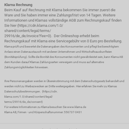
Klarna Rechnung
Beim Kauf auf Rechnung mit Klarna bekommen Sie immer zuerst die
Ware und Sie haben immer eine Zahlungsfrist von 14 Tagen. Weitere
Informationen und Klarnas vollständige AGB zum Rechnungskauf finden
Sie hier (
https://cdn.klarna.com/1.0/
shared/content/legal/terms/
29916/de_de/invoice?fee=0
). Der Onlineshop erhebt beim
Rechnungskauf mit Klarna eine Servicegebühr von 0 Euro pro Bestellung.
Klarna prüft und bewertet die Datenangaben des Konsumenten und pflegt bei berechtigtem
Anlass einen Datenaustausch mit anderen Unternehmen und Wirtschaftsauskunfteien
(Bonitätsprüfung). Sollte die Bonität des Konsumenten nicht gewährleistet sein, kann Klarna AB
dem Kunden darauf Klarnas Zahlungsarten verweigern und muss auf alternative
Zahlungsmöglichkeiten hinweisen.
Ihre Personenangaben werden in Übereinstimmung mit dem Datenschutzgesetz behandelt und
werden nicht zu Werbezwecken an Dritte weitergegeben. Hier erfahren Sie mehr zu Klarnas
Datenschutzbestimmungen.
(
https://cdn.
klarna.com/1.0/shared/content/legal/
terms/29916/de_de/consent
)
Für weitere Informationen zu Klarna besuchen Sie
www.klarna.de
Klarna AB, Firmen - und Körperschaftsnummer: 556737-0431