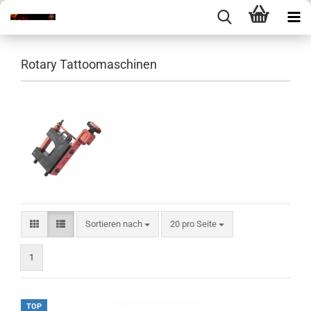
Rotary Tattoomaschinen
Sortieren nach
pro Seite
Sortieren nach
20 pro Seite
1
TOP