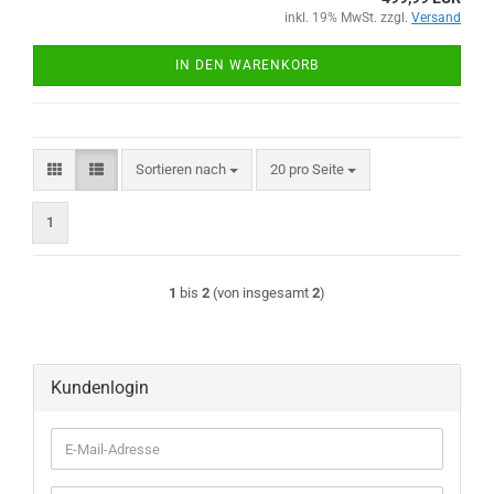
inkl. 19% MwSt. zzgl.
Versand
IN DEN WARENKORB
Sortieren nach
pro Seite
Sortieren nach
20 pro Seite
1
1
bis
2
(von insgesamt
2
)
Kundenlogin
E-
Mail-
Adresse