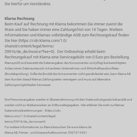
Sie hierfür um Verständnis.
Klarna Rechnung
Beim Kauf auf Rechnung mit Klarna bekommen Sie immer zuerst die
Ware und Sie haben immer eine Zahlungsfrist von 14 Tagen. Weitere
Informationen und Klarnas vollständige AGB zum Rechnungskauf finden
Sie hier (
https://cdn.klarna.com/1.0/
shared/content/legal/terms/
29916/de_de/invoice?fee=0
). Der Onlineshop erhebt beim
Rechnungskauf mit Klarna eine Servicegebühr von 0 Euro pro Bestellung.
Klarna prüft und bewertet die Datenangaben des Konsumenten und pflegt bei berechtigtem
Anlass einen Datenaustausch mit anderen Unternehmen und Wirtschaftsauskunfteien
(Bonitätsprüfung). Sollte die Bonität des Konsumenten nicht gewährleistet sein, kann Klarna AB
dem Kunden darauf Klarnas Zahlungsarten verweigern und muss auf alternative
Zahlungsmöglichkeiten hinweisen.
Ihre Personenangaben werden in Übereinstimmung mit dem Datenschutzgesetz behandelt und
werden nicht zu Werbezwecken an Dritte weitergegeben. Hier erfahren Sie mehr zu Klarnas
Datenschutzbestimmungen.
(
https://cdn.
klarna.com/1.0/shared/content/legal/
terms/29916/de_de/consent
)
Für weitere Informationen zu Klarna besuchen Sie
www.klarna.de
Klarna AB, Firmen - und Körperschaftsnummer: 556737-0431