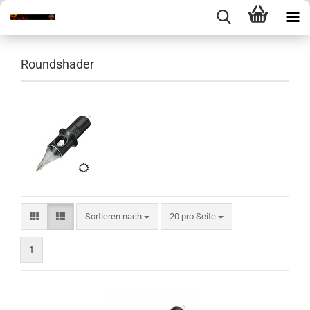
Roundshader
Sortieren nach
pro Seite
Sortieren nach
20 pro Seite
1