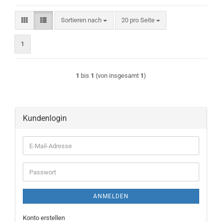
Sortieren nach
pro Seite
Sortieren nach
20 pro Seite
1
1
bis
1
(von insgesamt
1
)
Kundenlogin
E-
Mail-
Adresse
Passwort
ANMELDEN
Konto erstellen