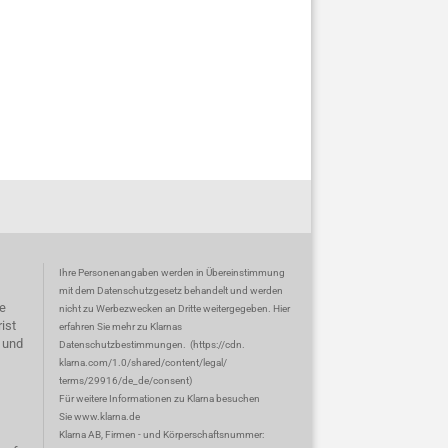
Ihre Personenangaben werden in Übereinstimmung
mit dem Datenschutzgesetz behandelt und werden
e
nicht zu Werbezwecken an Dritte weitergegeben. Hier
ist
erfahren Sie mehr zu Klarnas
 und
Datenschutzbestimmungen.
(
https://cdn.
klarna.com/1.0/shared/content/legal/
terms/29916/de_de/consent
)
Für weitere Informationen zu Klarna besuchen
Sie
www.klarna.de
Klarna AB, Firmen - und Körperschaftsnummer: