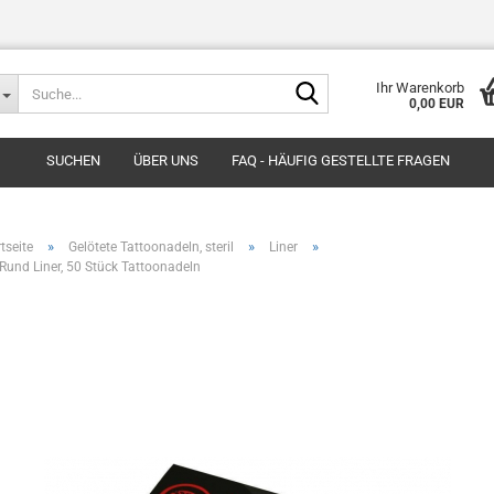
Suche...
Ihr Warenkorb
0,00 EUR
SUCHEN
ÜBER UNS
FAQ - HÄUFIG GESTELLTE FRAGEN
»
»
»
tseite
Gelötete Tattoonadeln, steril
Liner
 Rund Liner, 50 Stück Tattoonadeln