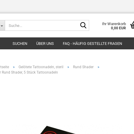
Suche...
Ihr Warenkorb
0,00 EUR
SUCHEN
ÜBER UNS
FAQ - HÄUFIG GESTELLTE FRAGEN
»
»
»
tseite
Gelötete Tattoonadeln, steril
Rund Shader
r Rund Shader, 5 Stück Tattoonadeln