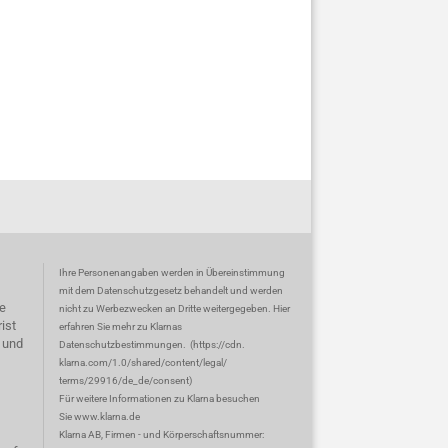
Ihre Personenangaben werden in Übereinstimmung
mit dem Datenschutzgesetz behandelt und werden
e
nicht zu Werbezwecken an Dritte weitergegeben. Hier
ist
erfahren Sie mehr zu Klarnas
 und
Datenschutzbestimmungen.
(
https://cdn.
klarna.com/1.0/shared/content/legal/
terms/29916/de_de/consent
)
Für weitere Informationen zu Klarna besuchen
Sie
www.klarna.de
Klarna AB, Firmen - und Körperschaftsnummer: