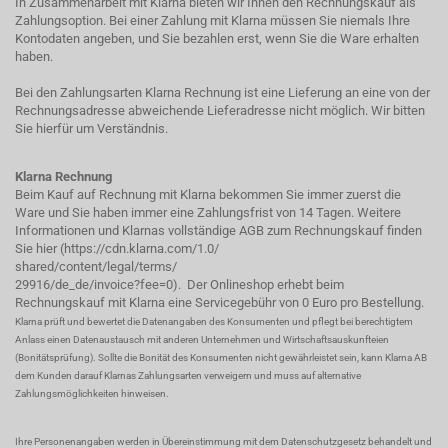
In Zusammenarbeit mit Klarna bieten wir Ihnen den Rechnungskauf als
Zahlungsoption. Bei einer Zahlung mit Klarna müssen Sie niemals Ihre
Kontodaten angeben, und Sie bezahlen erst, wenn Sie die Ware erhalten
haben.
Bei den Zahlungsarten Klarna Rechnung ist eine Lieferung an eine von der
Rechnungsadresse abweichende Lieferadresse nicht möglich. Wir bitten
Sie hierfür um Verständnis.
Klarna Rechnung
Beim Kauf auf Rechnung mit Klarna bekommen Sie immer zuerst die
Ware und Sie haben immer eine Zahlungsfrist von 14 Tagen. Weitere
Informationen und Klarnas vollständige AGB zum Rechnungskauf finden
Sie hier (
https://cdn.klarna.com/1.0/
shared/content/legal/terms/
29916/de_de/invoice?fee=0
). Der Onlineshop erhebt beim
Rechnungskauf mit Klarna eine Servicegebühr von 0 Euro pro Bestellung.
Klarna prüft und bewertet die Datenangaben des Konsumenten und pflegt bei berechtigtem
Anlass einen Datenaustausch mit anderen Unternehmen und Wirtschaftsauskunfteien
(Bonitätsprüfung). Sollte die Bonität des Konsumenten nicht gewährleistet sein, kann Klarna AB
dem Kunden darauf Klarnas Zahlungsarten verweigern und muss auf alternative
Zahlungsmöglichkeiten hinweisen.
Ihre Personenangaben werden in Übereinstimmung mit dem Datenschutzgesetz behandelt und