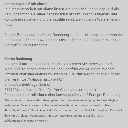
Rechnungskauf mit Klarna
In Zusammenarbeit mit Klarna bieten wir Ihnen den Rechnungskauf als
Zahlungsoption. Bei einer Zahlung mit Klarna müssen Sie niemals Ihre
Kontodaten angeben, und Sie bezahlen erst, wenn Sie die Ware erhalten
haben.
Bei den Zahlungsarten Klarna Rechnung ist eine Lieferung an eine von der
Rechnungsadresse abweichende Lieferadresse nicht möglich. Wir bitten
Sie hierfür um Verständnis.
Klarna Rechnung
Beim Kauf auf Rechnung mit Klarna bekommen Sie immer zuerst die
Ware und Sie haben immer eine Zahlungsfrist von 14 Tagen. Weitere
Informationen und Klarnas vollständige AGB zum Rechnungskauf finden
Sie hier (
https://cdn.klarna.com/1.0/
shared/content/legal/terms/
29916/de_de/invoice?fee=0
). Der Onlineshop erhebt beim
Rechnungskauf mit Klarna eine Servicegebühr von 0 Euro pro Bestellung.
Klarna prüft und bewertet die Datenangaben des Konsumenten und pflegt bei berechtigtem
Anlass einen Datenaustausch mit anderen Unternehmen und Wirtschaftsauskunfteien
(Bonitätsprüfung). Sollte die Bonität des Konsumenten nicht gewährleistet sein, kann Klarna AB
dem Kunden darauf Klarnas Zahlungsarten verweigern und muss auf alternative
Zahlungsmöglichkeiten hinweisen.