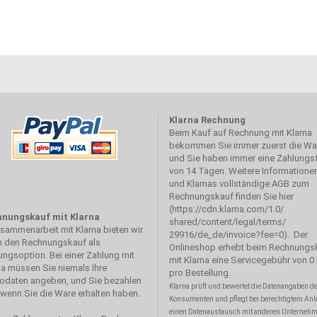
Klarna Rechnung
Beim Kauf auf Rechnung mit Klarna
bekommen Sie immer zuerst die Wa
und Sie haben immer eine Zahlungsf
von 14 Tagen. Weitere Informatione
und Klarnas vollständige AGB zum
Rechnungskauf finden Sie hier
(
https://cdn.klarna.com/1.0/
nungskauf mit Klarna
shared/content/legal/terms/
usammenarbeit mit Klarna bieten wir
29916/de_de/invoice?fee=0
). Der
n den Rechnungskauf als
Onlineshop erhebt beim Rechnungs
ungsoption. Bei einer Zahlung mit
mit Klarna eine Servicegebühr von 0
na müssen Sie niemals Ihre
pro Bestellung.
odaten angeben, und Sie bezahlen
Klarna prüft und bewertet die Datenangaben d
, wenn Sie die Ware erhalten haben.
Konsumenten und pflegt bei berechtigtem An
einen Datenaustausch mit anderen Unterneh