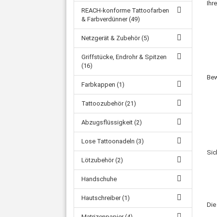
Ihr
REACH-konforme Tattoofarben
& Farbverdünner (49)
Netzgerät & Zubehör (5)
Griffstücke, Endrohr & Spitzen
(16)
Bew
Farbkappen (1)
Tattoozubehör (21)
Abzugsflüssigkeit (2)
Lose Tattoonadeln (3)
Sic
Lötzubehör (2)
Handschuhe
Hautschreiber (1)
Di
Matrizenpapier (4)