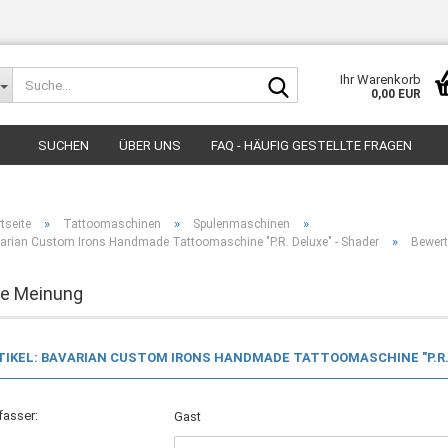
Suche...
Ihr Warenkorb
0,00 EUR
SUCHEN
ÜBER UNS
FAQ - HÄUFIG GESTELLTE FRAGEN
»
»
»
tseite
Tattoomaschinen
Spulenmaschinen
»
arian Custom Irons Handmade Tattoomaschine "P.R. Deluxe" - Shader
Bewer
re Meinung
TIKEL: BAVARIAN CUSTOM IRONS HANDMADE TATTOOMASCHINE "P.R.
fasser:
Gast