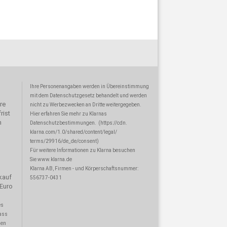
Ihre Personenangaben werden in Übereinstimmung
mit dem Datenschutzgesetz behandelt und werden
re
nicht zu Werbezwecken an Dritte weitergegeben.
rist
Hier erfahren Sie mehr zu Klarnas
n
Datenschutzbestimmungen.
(
https://cdn.
klarna.com/1.0/shared/content/legal/
terms/29916/de_de/consent
)
Für weitere Informationen zu Klarna besuchen
Sie
www.klarna.de
Klarna AB, Firmen - und Körperschaftsnummer:
kauf
556737-0431
 Euro
es
lass
men