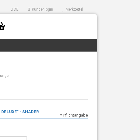
DE
Kundenlogin
Merkzettel
tungen
 DELUXE" - SHADER
* Pflichtangabe