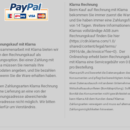
Klarna Rechnung
Beim Kauf auf Rechnung mit Klarna
bekommen Sie immer zuerst die War
und Sie haben immer eine Zahlungsfr
von 14 Tagen. Weitere Informationen
Klarnas vollständige AGB zum
Rechnungskauf finden Sie hier
(
https://cdn.klarna.com/1.0/
nungskauf mit Klarna
shared/content/legal/terms/
usammenarbeit mit Klarna bieten wir
29916/de_de/invoice?fee=0
). Der
n den Rechnungskauf als
Onlineshop erhebt beim Rechnungsk
ungsoption. Bei einer Zahlung mit
mit Klarna eine Servicegebühr von 0 
na müssen Sie niemals Ihre
pro Bestellung.
odaten angeben, und Sie bezahlen
Klarna prüft und bewertet die Datenangaben de
, wenn Sie die Ware erhalten haben.
Konsumenten und pflegt bei berechtigtem Anla
einen Datenaustausch mit anderen Unternehm
den Zahlungsarten Klarna Rechnung
Wirtschaftsauskunfteien (Bonitätsprüfung). Sollt
ine Lieferung an eine von der
Bonität des Konsumenten nicht gewährleistet se
nungsadresse abweichende
kann Klarna AB dem Kunden darauf Klarnas
radresse nicht möglich. Wir bitten
Zahlungsarten verweigern und muss auf alterna
ierfür um Verständnis.
Zahlungsmöglichkeiten hinweisen.