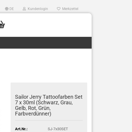
DE
Kundenlogin
Merkzettel
Sailor Jerry Tattoofarben Set
7 x 30ml (Schwarz, Grau,
Gelb, Rot, Grün,
Farbverdünner)
Art.Nr.:
SJ-7x30SET