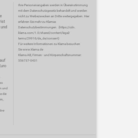
Ihre Personenangaben werden in Übereinstimmung
mit dem Datenschutzgesetz behandelt und werden
e
nicht zu Werbezwecken an Dritte weitergegeben. Hier
ist
erfahren Sie mehr zu Klarnas
 und
Datenschutzbestimmungen.
(
https://cdn.
klarna.com/1.0/shared/content/legal/
terms/29916/de_de/consent
)
Für weitere Informationen zu Klarna besuchen
Sie
www.klarna.de
Klarna AB, Firmen - und Körperschaftsnummer:
auf
556737-0431
Euro
s
ss
en und
e die
in,
tive