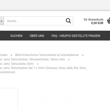
Suche...
Ihr Warenkorb
0,00 EUR
SUCHEN
ÜBER UNS
FAQ - HÄUFIG GESTELLTE FRAGEN
»
»
tseite
REACH-konforme Tattoofarben & Farbverdünner
»
lor Jerry Tattoofarben, Tätowierfarben, Tattoo Inks
»
lor Jerry Tattoofarbe 30ml
lor Jerry Tattoofarben Set 7 x 30ml (Schwarz, Grau, Gelb, Rot, Grün,
bverdünner)