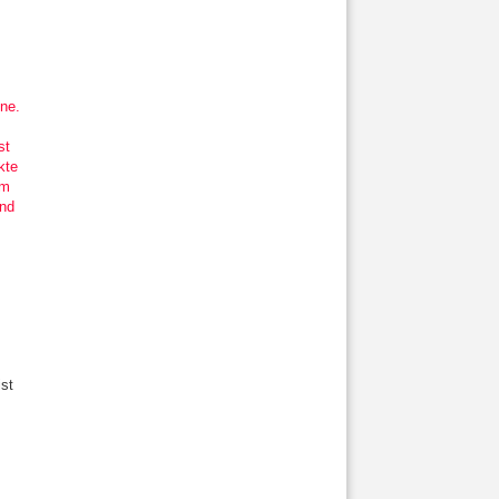
ne.
st
kte
em
and
ist