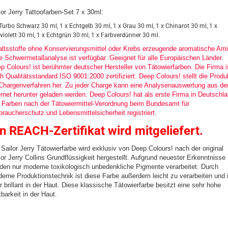
lor Jerry Tattoofarben-Set 7 x 30ml:
 Turbo Schwarz 30 ml, 1 x Echtgelb 30 ml, 1 x Grau 30 ml, 1 x Chinarot 30 ml, 1 x
lviolett 30 ml, 1 x Echtgrün 30 ml, 1 x Farbverdünner 30 ml.
altsstoffe ohne Konservierungsmittel oder Krebs erzeugende aromatische Ami
e Schwermetallanalyse ist verfügbar. Geeignet für alle Europäischen Länder.
p Colours! ist berühmter deutscher Hersteller von Tätowierfarben. Die Firma i
h Qualitätsstandard ISO 9001:2000 zertifiziert. Deep Colours! stellt die Produ
Chargenverfahren her. Zu jeder Charge kann eine Analysenauswertung aus d
ernet herunter geladen werden. Deep Colours! hat als erste Firma in Deutschl
e Farben nach der Tätowiermittel-Verordnung beim Bundesamt für
braucherschutz und Lebensmittelsicherheit registriert.
in REACH-Zertifikat wird mitgeliefert.
 Sailor Jerry Tätowierfarbe wird exklusiv von Deep Colours! nach der original
lor Jerry Collins Grundflüssigkeit hergestellt. Aufgrund neuester Erkenntnisse
den nur moderne toxikologisch unbedenkliche Pigmente verarbeitet. Durch
erne Produktionstechnik ist diese Farbe außerdem leicht zu verarbeiten und 
r brillant in der Haut. Diese klassische Tätowierfarbe besitzt eine sehr hohe
tbarkeit in der Haut.