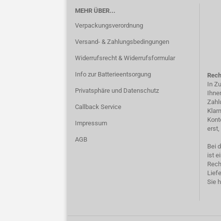
MEHR ÜBER...
Verpackungsverordnung
Versand- & Zahlungsbedingungen
Widerrufsrecht & Widerrufsformular
Info zur Batterieentsorgung
Rech
In Z
Privatsphäre und Datenschutz
Ihne
Zahl
Callback Service
Klar
Kont
Impressum
erst
AGB
Bei 
ist e
Rech
Liefe
Sie h