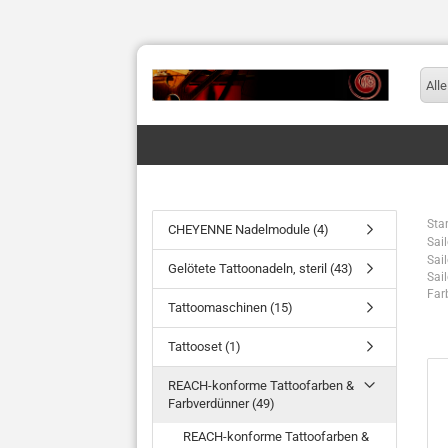
Alle
Star
CHEYENNE Nadelmodule (4)
Sai
Sai
Gelötete Tattoonadeln, steril (43)
Sai
Far
Tattoomaschinen (15)
Tattooset (1)
REACH-konforme Tattoofarben &
Farbverdünner (49)
REACH-konforme Tattoofarben &