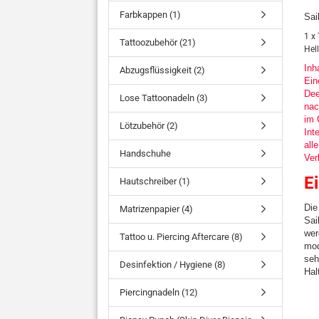
Farbkappen (1)
Sai
1 x
Tattoozubehör (21)
Hel
Inh
Abzugsflüssigkeit (2)
Ein
Dee
Lose Tattoonadeln (3)
nac
im 
Lötzubehör (2)
Int
all
Handschuhe
Ver
E
Hautschreiber (1)
Die
Matrizenpapier (4)
Sai
wer
Tattoo u. Piercing Aftercare (8)
mod
seh
Desinfektion / Hygiene (8)
Hal
Piercingnadeln (12)