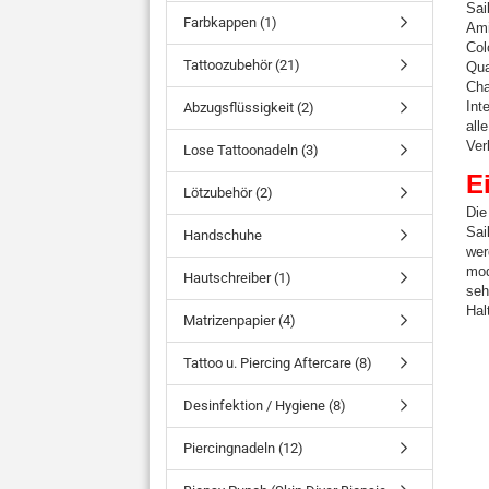
Sai
Farbkappen (1)
Ami
Col
Tattoozubehör (21)
Qua
Cha
Int
Abzugsflüssigkeit (2)
all
Ver
Lose Tattoonadeln (3)
E
Lötzubehör (2)
Die
Sai
Handschuhe
wer
mod
Hautschreiber (1)
seh
Hal
Matrizenpapier (4)
Tattoo u. Piercing Aftercare (8)
Desinfektion / Hygiene (8)
Piercingnadeln (12)