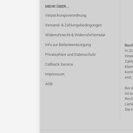
MEHR ÜBER...
Verpackungsverordnung
Versand- & Zahlungsbedingungen
Widerrufsrecht & Widerrufsformular
Info zur Batterieentsorgung
Rech
In Z
Privatsphäre und Datenschutz
Ihne
Zahl
Callback Service
Klar
Kont
Impressum
erst
AGB
Bei 
ist e
Rech
Liefe
Sie h