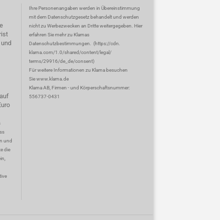
Ihre Personenangaben werden in Übereinstimmung
mit dem Datenschutzgesetz behandelt und werden
e
nicht zu Werbezwecken an Dritte weitergegeben. Hier
ist
erfahren Sie mehr zu Klarnas
 und
Datenschutzbestimmungen.
(
https://cdn.
klarna.com/1.0/shared/content/legal/
terms/29916/de_de/consent
)
Für weitere Informationen zu Klarna besuchen
Sie
www.klarna.de
Klarna AB, Firmen - und Körperschaftsnummer:
auf
556737-0431
Euro
s
ss
en und
e die
in,
tive