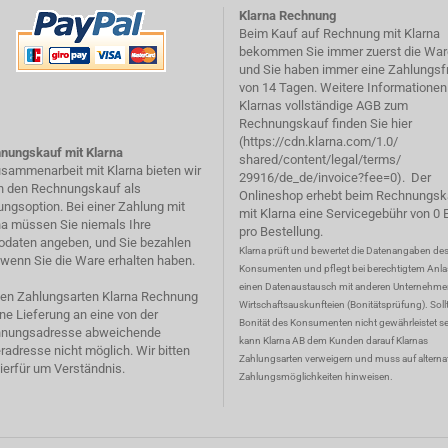
Klarna Rechnung
Beim Kauf auf Rechnung mit Klarna
bekommen Sie immer zuerst die War
und Sie haben immer eine Zahlungsfr
von 14 Tagen. Weitere Informationen
Klarnas vollständige AGB zum
Rechnungskauf finden Sie hier
(
https://cdn.klarna.com/1.0/
nungskauf mit Klarna
shared/content/legal/terms/
usammenarbeit mit Klarna bieten wir
29916/de_de/invoice?fee=0
). Der
n den Rechnungskauf als
Onlineshop erhebt beim Rechnungsk
ungsoption. Bei einer Zahlung mit
mit Klarna eine Servicegebühr von 0 
na müssen Sie niemals Ihre
pro Bestellung.
odaten angeben, und Sie bezahlen
Klarna prüft und bewertet die Datenangaben de
, wenn Sie die Ware erhalten haben.
Konsumenten und pflegt bei berechtigtem Anla
einen Datenaustausch mit anderen Unternehm
den Zahlungsarten Klarna Rechnung
Wirtschaftsauskunfteien (Bonitätsprüfung). Sollt
ine Lieferung an eine von der
Bonität des Konsumenten nicht gewährleistet se
nungsadresse abweichende
kann Klarna AB dem Kunden darauf Klarnas
radresse nicht möglich. Wir bitten
Zahlungsarten verweigern und muss auf alterna
ierfür um Verständnis.
Zahlungsmöglichkeiten hinweisen.