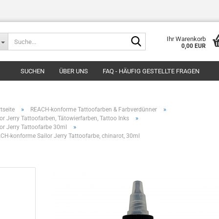
Suche...
Ihr Warenkorb
0,00 EUR
SUCHEN
ÜBER UNS
FAQ - HÄUFIG GESTELLTE FRAGEN
»
»
tseite
REACH-konforme Tattoofarben & Farbverdünner
»
lor Jerry Tattoofarben, Tätowierfarben, Tattoo Inks
»
lor Jerry Tattoofarbe 30ml
CH-konforme Sailor Jerry Tattoofarbe, chinarot, 30ml