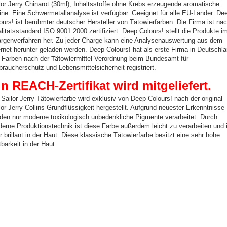
lor Jerry Chinarot (30ml), Inhaltsstoffe ohne Krebs erzeugende aromatische
ne. Eine Schwermetallanalyse ist verfügbar. Geeignet für alle EU-Länder. De
ours! ist berühmter deutscher Hersteller von Tätowierfarben. Die Firma ist na
litätsstandard ISO 9001:2000 zertifiziert. Deep Colours! stellt die Produkte i
rgenverfahren her. Zu jeder Charge kann eine Analysenauswertung aus dem
ernet herunter geladen werden. Deep Colours! hat als erste Firma in Deutschl
e Farben nach der
Tätowiermittel-
Verordnung beim Bundesamt für
braucherschutz und Lebensmittelsicherheit registriert.
in REACH-Zertifikat wird mitgeliefert.
 Sailor Jerry Tätowierfarbe wird exklusiv von Deep Colours! nach der original
lor Jerry Collins Grundflüssigkeit hergestellt. Aufgrund neuester Erkenntnisse
den nur moderne toxikologisch unbedenkliche Pigmente verarbeitet. Durch
erne Produktionstechnik ist diese Farbe außerdem leicht zu verarbeiten und 
r brillant in der Haut. Diese klassische Tätowierfarbe besitzt eine sehr hohe
tbarkeit in der Haut.