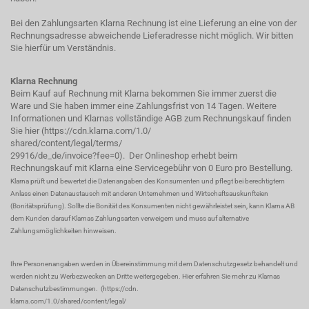
Bei den Zahlungsarten Klarna Rechnung ist eine Lieferung an eine von der
Rechnungsadresse abweichende Lieferadresse nicht möglich. Wir bitten
Sie hierfür um Verständnis.
Klarna Rechnung
Beim Kauf auf Rechnung mit Klarna bekommen Sie immer zuerst die
Ware und Sie haben immer eine Zahlungsfrist von 14 Tagen. Weitere
Informationen und Klarnas vollständige AGB zum Rechnungskauf finden
Sie hier (
https://cdn.klarna.com/1.0/
shared/content/legal/terms/
29916/de_de/invoice?fee=0
). Der Onlineshop erhebt beim
Rechnungskauf mit Klarna eine Servicegebühr von 0 Euro pro Bestellung.
Klarna prüft und bewertet die Datenangaben des Konsumenten und pflegt bei berechtigtem
Anlass einen Datenaustausch mit anderen Unternehmen und Wirtschaftsauskunfteien
(Bonitätsprüfung). Sollte die Bonität des Konsumenten nicht gewährleistet sein, kann Klarna AB
dem Kunden darauf Klarnas Zahlungsarten verweigern und muss auf alternative
Zahlungsmöglichkeiten hinweisen.
Ihre Personenangaben werden in Übereinstimmung mit dem Datenschutzgesetz behandelt und
werden nicht zu Werbezwecken an Dritte weitergegeben. Hier erfahren Sie mehr zu Klarnas
Datenschutzbestimmungen.
(
https://cdn.
klarna.com/1.0/shared/content/legal/