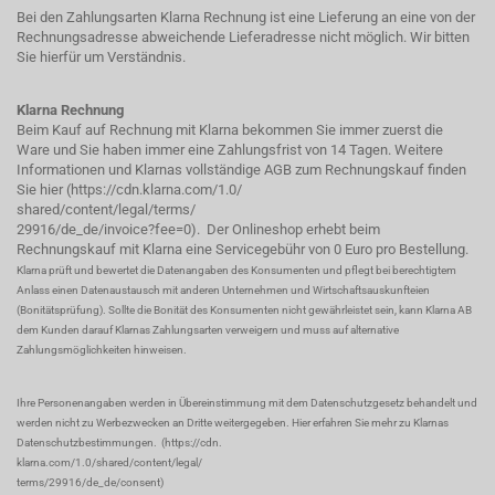
Bei den Zahlungsarten Klarna Rechnung ist eine Lieferung an eine von der
Rechnungsadresse abweichende Lieferadresse nicht möglich. Wir bitten
Sie hierfür um Verständnis.
Klarna Rechnung
Beim Kauf auf Rechnung mit Klarna bekommen Sie immer zuerst die
Ware und Sie haben immer eine Zahlungsfrist von 14 Tagen. Weitere
Informationen und Klarnas vollständige AGB zum Rechnungskauf finden
Sie hier (
https://cdn.klarna.com/1.0/
shared/content/legal/terms/
29916/de_de/invoice?fee=0
). Der Onlineshop erhebt beim
Rechnungskauf mit Klarna eine Servicegebühr von 0 Euro pro Bestellung.
Klarna prüft und bewertet die Datenangaben des Konsumenten und pflegt bei berechtigtem
Anlass einen Datenaustausch mit anderen Unternehmen und Wirtschaftsauskunfteien
(Bonitätsprüfung). Sollte die Bonität des Konsumenten nicht gewährleistet sein, kann Klarna AB
dem Kunden darauf Klarnas Zahlungsarten verweigern und muss auf alternative
Zahlungsmöglichkeiten hinweisen.
Ihre Personenangaben werden in Übereinstimmung mit dem Datenschutzgesetz behandelt und
werden nicht zu Werbezwecken an Dritte weitergegeben. Hier erfahren Sie mehr zu Klarnas
Datenschutzbestimmungen.
(
https://cdn.
klarna.com/1.0/shared/content/legal/
terms/29916/de_de/consent
)