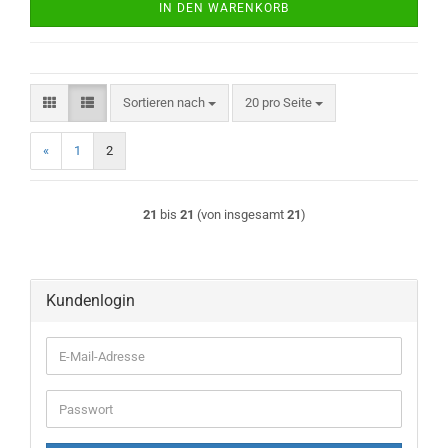
IN DEN WARENKORB
Sortieren nach
pro Seite
Sortieren nach
20 pro Seite
«
1
2
21
bis
21
(von insgesamt
21
)
Kundenlogin
E-
Mail-
Adresse
Passwort