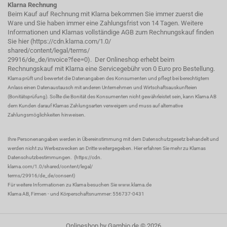
Klarna Rechnung
Beim Kauf auf Rechnung mit Klarna bekommen Sie immer zuerst die
Ware und Sie haben immer eine Zahlungsfrist von 14 Tagen. Weitere
Informationen und Klarnas vollständige AGB zum Rechnungskauf finden
Sie hier (
https://cdn.klarna.com/1.0/
shared/content/legal/terms/
29916/de_de/invoice?fee=0
). Der Onlineshop erhebt beim
Rechnungskauf mit Klarna eine Servicegebühr von 0 Euro pro Bestellung.
Klarna prüft und bewertet die Datenangaben des Konsumenten und pflegt bei berechtigtem
Anlass einen Datenaustausch mit anderen Unternehmen und Wirtschaftsauskunfteien
(Bonitätsprüfung). Sollte die Bonität des Konsumenten nicht gewährleistet sein, kann Klarna AB
dem Kunden darauf Klarnas Zahlungsarten verweigern und muss auf alternative
Zahlungsmöglichkeiten hinweisen.
Ihre Personenangaben werden in Übereinstimmung mit dem Datenschutzgesetz behandelt und
werden nicht zu Werbezwecken an Dritte weitergegeben. Hier erfahren Sie mehr zu Klarnas
Datenschutzbestimmungen.
(
https://cdn.
klarna.com/1.0/shared/content/legal/
terms/29916/de_de/consent
)
Für weitere Informationen zu Klarna besuchen Sie
www.klarna.de
Klarna AB, Firmen - und Körperschaftsnummer: 556737-0431
Onlineshop
by Gambio.de © 2026