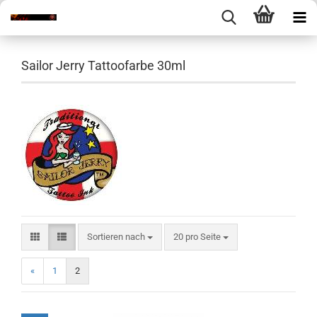
Sailor Jerry Tattoofarbe 30ml
Sortieren nach
pro Seite
Sortieren nach
20 pro Seite
«
1
2