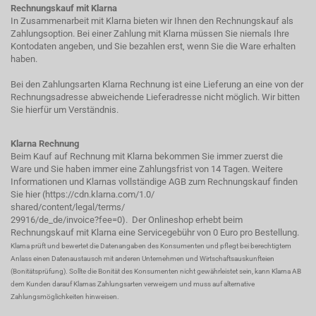
Rechnungskauf mit Klarna
In Zusammenarbeit mit Klarna bieten wir Ihnen den Rechnungskauf als
Zahlungsoption. Bei einer Zahlung mit Klarna müssen Sie niemals Ihre
Kontodaten angeben, und Sie bezahlen erst, wenn Sie die Ware erhalten
haben.
Bei den Zahlungsarten Klarna Rechnung ist eine Lieferung an eine von der
Rechnungsadresse abweichende Lieferadresse nicht möglich. Wir bitten
Sie hierfür um Verständnis.
Klarna Rechnung
Beim Kauf auf Rechnung mit Klarna bekommen Sie immer zuerst die
Ware und Sie haben immer eine Zahlungsfrist von 14 Tagen. Weitere
Informationen und Klarnas vollständige AGB zum Rechnungskauf finden
Sie hier (
https://cdn.klarna.com/1.0/
shared/content/legal/terms/
29916/de_de/invoice?fee=0
). Der Onlineshop erhebt beim
Rechnungskauf mit Klarna eine Servicegebühr von 0 Euro pro Bestellung.
Klarna prüft und bewertet die Datenangaben des Konsumenten und pflegt bei berechtigtem
Anlass einen Datenaustausch mit anderen Unternehmen und Wirtschaftsauskunfteien
(Bonitätsprüfung). Sollte die Bonität des Konsumenten nicht gewährleistet sein, kann Klarna AB
dem Kunden darauf Klarnas Zahlungsarten verweigern und muss auf alternative
Zahlungsmöglichkeiten hinweisen.