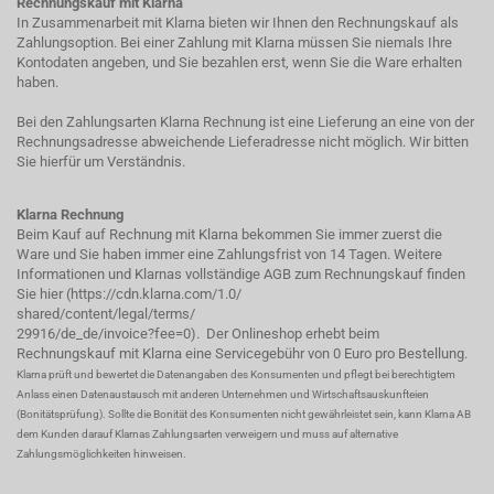
Rechnungskauf mit Klarna
In Zusammenarbeit mit Klarna bieten wir Ihnen den Rechnungskauf als
Zahlungsoption. Bei einer Zahlung mit Klarna müssen Sie niemals Ihre
Kontodaten angeben, und Sie bezahlen erst, wenn Sie die Ware erhalten
haben.
Bei den Zahlungsarten Klarna Rechnung ist eine Lieferung an eine von der
Rechnungsadresse abweichende Lieferadresse nicht möglich. Wir bitten
Sie hierfür um Verständnis.
Klarna Rechnung
Beim Kauf auf Rechnung mit Klarna bekommen Sie immer zuerst die
Ware und Sie haben immer eine Zahlungsfrist von 14 Tagen. Weitere
Informationen und Klarnas vollständige AGB zum Rechnungskauf finden
Sie hier (
https://cdn.klarna.com/1.0/
shared/content/legal/terms/
29916/de_de/invoice?fee=0
). Der Onlineshop erhebt beim
Rechnungskauf mit Klarna eine Servicegebühr von 0 Euro pro Bestellung.
Klarna prüft und bewertet die Datenangaben des Konsumenten und pflegt bei berechtigtem
Anlass einen Datenaustausch mit anderen Unternehmen und Wirtschaftsauskunfteien
(Bonitätsprüfung). Sollte die Bonität des Konsumenten nicht gewährleistet sein, kann Klarna AB
dem Kunden darauf Klarnas Zahlungsarten verweigern und muss auf alternative
Zahlungsmöglichkeiten hinweisen.