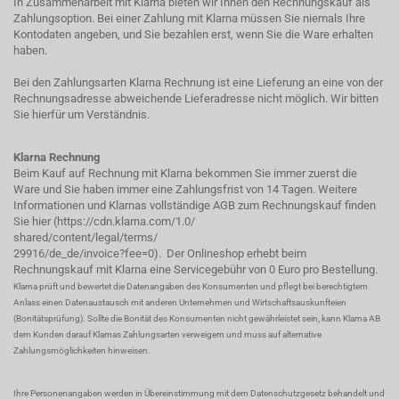
In Zusammenarbeit mit Klarna bieten wir Ihnen den Rechnungskauf als
Zahlungsoption. Bei einer Zahlung mit Klarna müssen Sie niemals Ihre
Kontodaten angeben, und Sie bezahlen erst, wenn Sie die Ware erhalten
haben.
Bei den Zahlungsarten Klarna Rechnung ist eine Lieferung an eine von der
Rechnungsadresse abweichende Lieferadresse nicht möglich. Wir bitten
Sie hierfür um Verständnis.
Klarna Rechnung
Beim Kauf auf Rechnung mit Klarna bekommen Sie immer zuerst die
Ware und Sie haben immer eine Zahlungsfrist von 14 Tagen. Weitere
Informationen und Klarnas vollständige AGB zum Rechnungskauf finden
Sie hier (
https://cdn.klarna.com/1.0/
shared/content/legal/terms/
29916/de_de/invoice?fee=0
). Der Onlineshop erhebt beim
Rechnungskauf mit Klarna eine Servicegebühr von 0 Euro pro Bestellung.
Klarna prüft und bewertet die Datenangaben des Konsumenten und pflegt bei berechtigtem
Anlass einen Datenaustausch mit anderen Unternehmen und Wirtschaftsauskunfteien
(Bonitätsprüfung). Sollte die Bonität des Konsumenten nicht gewährleistet sein, kann Klarna AB
dem Kunden darauf Klarnas Zahlungsarten verweigern und muss auf alternative
Zahlungsmöglichkeiten hinweisen.
Ihre Personenangaben werden in Übereinstimmung mit dem Datenschutzgesetz behandelt und