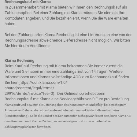
Rechnungskauf mit Klarna
In Zusammenarbeit mit Klarna bieten wir Ihnen den Rechnungskauf als
Zahlungsoption. Bei einer Zahlung mit Klarna müssen Sie niemals Ihre
Kontodaten angeben, und Sie bezahlen erst, wenn Sie die Ware erhalten
haben.
Bei den Zahlungsarten Klarna Rechnung ist eine Lieferung an eine von der
Rechnungsadresse abweichende Lieferadresse nicht möglich. Wir bitten
Sie hierfür um Verständnis.
Klarna Rechnung
Beim Kauf auf Rechnung mit Klarna bekommen Sie immer zuerst die
Ware und Sie haben immer eine Zahlungsfrist von 14 Tagen. Weitere
Informationen und Klarnas vollständige AGB zum Rechnungskauf finden
Sie hier (
https://cdn.klarna.com/1.0/
shared/content/legal/terms/
29916/de_de/invoice?fee=0
). Der Onlineshop erhebt beim
Rechnungskauf mit Klarna eine Servicegebühr von 0 Euro pro Bestellung.
Klarna prüft und bewertet die Datenangaben des Konsumenten und pflegt bei berechtigtem
Anlass einen Datenaustausch mit anderen Unternehmen und Wirtschaftsauskunfteien
(Bonitätsprüfung). Sollte die Bonität des Konsumenten nicht gewährleistet sein, kann Klarna AB
dem Kunden darauf Klarnas Zahlungsarten verweigern und muss auf alternative
Zahlungsmöglichkeiten hinweisen.