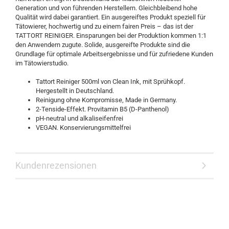
Generation und von führenden Herstellern. Gleichbleibend hohe
Qualität wird dabei garantiert. Ein ausgereiftes Produkt speziell für
Tätowierer, hochwertig und zu einem fairen Preis – das ist der
TATTORT REINIGER. Einsparungen bei der Produktion kommen 1:1
den Anwendern zugute. Solide, ausgereifte Produkte sind die
Grundlage für optimale Arbeitsergebnisse und für zufriedene Kunden
im Tätowierstudio.
Tattort Reiniger 500ml von Clean Ink, mit Sprühkopf.
Hergestellt in Deutschland.
Reinigung ohne Kompromisse, Made in Germany.
2-Tenside-Effekt. Provitamin B5 (D-Panthenol)
pH-neutral und alkaliseifenfrei
VEGAN. Konservierungsmittelfrei
Kundenrezensionen