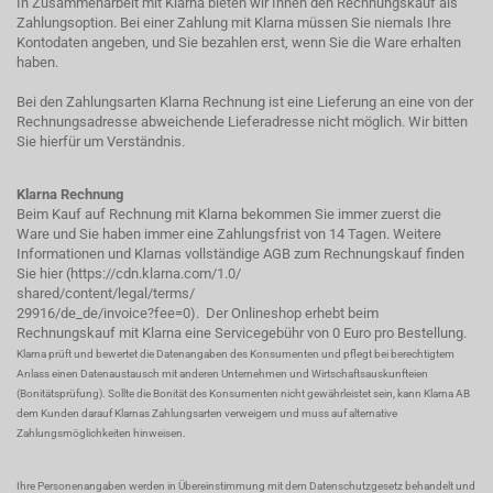
In Zusammenarbeit mit Klarna bieten wir Ihnen den Rechnungskauf als
Zahlungsoption. Bei einer Zahlung mit Klarna müssen Sie niemals Ihre
Kontodaten angeben, und Sie bezahlen erst, wenn Sie die Ware erhalten
haben.
Bei den Zahlungsarten Klarna Rechnung ist eine Lieferung an eine von der
Rechnungsadresse abweichende Lieferadresse nicht möglich. Wir bitten
Sie hierfür um Verständnis.
Klarna Rechnung
Beim Kauf auf Rechnung mit Klarna bekommen Sie immer zuerst die
Ware und Sie haben immer eine Zahlungsfrist von 14 Tagen. Weitere
Informationen und Klarnas vollständige AGB zum Rechnungskauf finden
Sie hier (
https://cdn.klarna.com/1.0/
shared/content/legal/terms/
29916/de_de/invoice?fee=0
). Der Onlineshop erhebt beim
Rechnungskauf mit Klarna eine Servicegebühr von 0 Euro pro Bestellung.
Klarna prüft und bewertet die Datenangaben des Konsumenten und pflegt bei berechtigtem
Anlass einen Datenaustausch mit anderen Unternehmen und Wirtschaftsauskunfteien
(Bonitätsprüfung). Sollte die Bonität des Konsumenten nicht gewährleistet sein, kann Klarna AB
dem Kunden darauf Klarnas Zahlungsarten verweigern und muss auf alternative
Zahlungsmöglichkeiten hinweisen.
Ihre Personenangaben werden in Übereinstimmung mit dem Datenschutzgesetz behandelt und