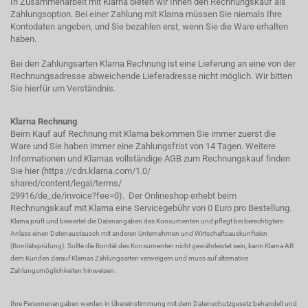
In Zusammenarbeit mit Klarna bieten wir Ihnen den Rechnungskauf als
Zahlungsoption. Bei einer Zahlung mit Klarna müssen Sie niemals Ihre
Kontodaten angeben, und Sie bezahlen erst, wenn Sie die Ware erhalten
haben.
Bei den Zahlungsarten Klarna Rechnung ist eine Lieferung an eine von der
Rechnungsadresse abweichende Lieferadresse nicht möglich. Wir bitten
Sie hierfür um Verständnis.
Klarna Rechnung
Beim Kauf auf Rechnung mit Klarna bekommen Sie immer zuerst die
Ware und Sie haben immer eine Zahlungsfrist von 14 Tagen. Weitere
Informationen und Klarnas vollständige AGB zum Rechnungskauf finden
Sie hier (
https://cdn.klarna.com/1.0/
shared/content/legal/terms/
29916/de_de/invoice?fee=0
). Der Onlineshop erhebt beim
Rechnungskauf mit Klarna eine Servicegebühr von 0 Euro pro Bestellung.
Klarna prüft und bewertet die Datenangaben des Konsumenten und pflegt bei berechtigtem
Anlass einen Datenaustausch mit anderen Unternehmen und Wirtschaftsauskunfteien
(Bonitätsprüfung). Sollte die Bonität des Konsumenten nicht gewährleistet sein, kann Klarna AB
dem Kunden darauf Klarnas Zahlungsarten verweigern und muss auf alternative
Zahlungsmöglichkeiten hinweisen.
Ihre Personenangaben werden in Übereinstimmung mit dem Datenschutzgesetz behandelt und