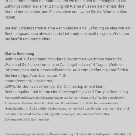
In Zusammenarbeit mit Klarna bieten wir Ihnen den Rechnungskauf als
Zahlungsoption. Bei einer Zahlung mit Klarna müssen Sie niemals Ihre
Kontodaten angeben, und Sie bezahlen erst, wenn Sie die Ware erhalten
haben.
Bei den Zahlungsarten Klarna Rechnung ist eine Lieferung an eine von der
Rechnungsadresse abweichende Lieferadresse nicht möglich. Wir bitten
Sie hierfür um Verständnis.
Klarna Rechnung
Beim Kauf auf Rechnung mit Klarna bekommen Sie immer zuerst die
Ware und Sie haben immer eine Zahlungsfrist von 14 Tagen. Weitere
Informationen und Klarnas vollständige AGB zum Rechnungskauf finden
Sie hier (
https://cdn.klarna.com/1.0/
shared/content/legal/terms/
29916/de_de/invoice?fee=0
). Der Onlineshop erhebt beim
Rechnungskauf mit Klarna eine Servicegebühr von 0 Euro pro Bestellung.
Klarna prüft und bewertet die Datenangaben des Konsumenten und pflegt bei berechtigtem
Anlass einen Datenaustausch mit anderen Unternehmen und Wirtschaftsauskunfteien
(Bonitätsprüfung). Sollte die Bonität des Konsumenten nicht gewährleistet sein, kann Klarna AB
dem Kunden darauf Klarnas Zahlungsarten verweigern und muss auf alternative
Zahlungsmöglichkeiten hinweisen.
Ihre Personenangaben werden in Übereinstimmung mit dem Datenschutzgesetz behandelt und