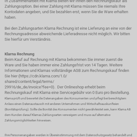
In Zusammenarbeit mit Klarna bieten wir Ihnen den Rechnungskauf als
Zahlungsoption. Bei einer Zahlung mit Klarna müssen Sie niemals Ihre
Kontodaten angeben, und Sie bezahlen erst, wenn Sie die Ware erhalten
haben.
Bei den Zahlungsarten Klarna Rechnung ist eine Lieferung an eine von der
Rechnungsadresse abweichende Lieferadresse nicht möglich. Wir bitten
Sie hierfür um Verständnis.
Klarna Rechnung
Beim Kauf auf Rechnung mit Klarna bekommen Sie immer zuerst die
Ware und Sie haben immer eine Zahlungsfrist von 14 Tagen. Weitere
Informationen und Klarnas vollständige AGB zum Rechnungskauf finden
Sie hier (
https://cdn.klarna.com/1.0/
shared/content/legal/terms/
29916/de_de/invoice?fee=0
). Der Onlineshop erhebt beim
Rechnungskauf mit Klarna eine Servicegebühr von 0 Euro pro Bestellung.
Klarna prüft und bewertet die Datenangaben des Konsumenten und pflegt bei berechtigtem
Anlass einen Datenaustausch mit anderen Unternehmen und Wirtschaftsauskunfteien
(Bonitätsprüfung). Sollte die Bonität des Konsumenten nicht gewährleistet sein, kann Klarna AB
dem Kunden darauf Klarnas Zahlungsarten verweigern und muss auf alternative
Zahlungsmöglichkeiten hinweisen.
Ihre Personenangaben werden in Übereinstimmung mit dem Datenschutzgesetz behandelt und