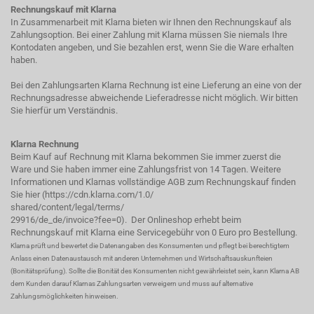
Rechnungskauf mit Klarna
In Zusammenarbeit mit Klarna bieten wir Ihnen den Rechnungskauf als
Zahlungsoption. Bei einer Zahlung mit Klarna müssen Sie niemals Ihre
Kontodaten angeben, und Sie bezahlen erst, wenn Sie die Ware erhalten
haben.
Bei den Zahlungsarten Klarna Rechnung ist eine Lieferung an eine von der
Rechnungsadresse abweichende Lieferadresse nicht möglich. Wir bitten
Sie hierfür um Verständnis.
Klarna Rechnung
Beim Kauf auf Rechnung mit Klarna bekommen Sie immer zuerst die
Ware und Sie haben immer eine Zahlungsfrist von 14 Tagen. Weitere
Informationen und Klarnas vollständige AGB zum Rechnungskauf finden
Sie hier (
https://cdn.klarna.com/1.0/
shared/content/legal/terms/
29916/de_de/invoice?fee=0
). Der Onlineshop erhebt beim
Rechnungskauf mit Klarna eine Servicegebühr von 0 Euro pro Bestellung.
Klarna prüft und bewertet die Datenangaben des Konsumenten und pflegt bei berechtigtem
Anlass einen Datenaustausch mit anderen Unternehmen und Wirtschaftsauskunfteien
(Bonitätsprüfung). Sollte die Bonität des Konsumenten nicht gewährleistet sein, kann Klarna AB
dem Kunden darauf Klarnas Zahlungsarten verweigern und muss auf alternative
Zahlungsmöglichkeiten hinweisen.