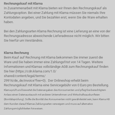
Rechnungskauf mit Klarna
In Zusammenarbeit mit Klarna bieten wir Ihnen den Rechnungskauf als
Zahlungsoption. Bei einer Zahlung mit Klarna müssen Sie niemals Ihre
Kontodaten angeben, und Sie bezahlen erst, wenn Sie die Ware erhalten
haben.
Bei den Zahlungsarten Klarna Rechnung ist eine Lieferung an eine von der
Rechnungsadresse abweichende Lieferadresse nicht möglich. Wir bitten
Sie hierfür um Verständnis.
Klarna Rechnung
Beim Kauf auf Rechnung mit Klarna bekommen Sie immer zuerst die
Ware und Sie haben immer eine Zahlungsfrist von 14 Tagen. Weitere
Informationen und Klarnas vollständige AGB zum Rechnungskauf finden
Sie hier (
https://cdn.klarna.com/1.0/
shared/content/legal/terms/
29916/de_de/invoice?fee=0
). Der Onlineshop erhebt beim
Rechnungskauf mit Klarna eine Servicegebühr von 0 Euro pro Bestellung.
Klarna prüft und bewertet die Datenangaben des Konsumenten und pflegt bei berechtigtem
Anlass einen Datenaustausch mit anderen Unternehmen und Wirtschaftsauskunfteien
(Bonitätsprüfung). Sollte die Bonität des Konsumenten nicht gewährleistet sein, kann Klarna AB
dem Kunden darauf Klarnas Zahlungsarten verweigern und muss auf alternative
Zahlungsmöglichkeiten hinweisen.