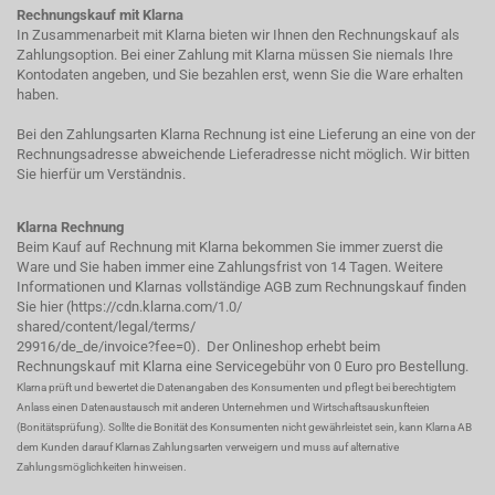
Rechnungskauf mit Klarna
In Zusammenarbeit mit Klarna bieten wir Ihnen den Rechnungskauf als
Zahlungsoption. Bei einer Zahlung mit Klarna müssen Sie niemals Ihre
Kontodaten angeben, und Sie bezahlen erst, wenn Sie die Ware erhalten
haben.
Bei den Zahlungsarten Klarna Rechnung ist eine Lieferung an eine von der
Rechnungsadresse abweichende Lieferadresse nicht möglich. Wir bitten
Sie hierfür um Verständnis.
Klarna Rechnung
Beim Kauf auf Rechnung mit Klarna bekommen Sie immer zuerst die
Ware und Sie haben immer eine Zahlungsfrist von 14 Tagen. Weitere
Informationen und Klarnas vollständige AGB zum Rechnungskauf finden
Sie hier (
https://cdn.klarna.com/1.0/
shared/content/legal/terms/
29916/de_de/invoice?fee=0
). Der Onlineshop erhebt beim
Rechnungskauf mit Klarna eine Servicegebühr von 0 Euro pro Bestellung.
Klarna prüft und bewertet die Datenangaben des Konsumenten und pflegt bei berechtigtem
Anlass einen Datenaustausch mit anderen Unternehmen und Wirtschaftsauskunfteien
(Bonitätsprüfung). Sollte die Bonität des Konsumenten nicht gewährleistet sein, kann Klarna AB
dem Kunden darauf Klarnas Zahlungsarten verweigern und muss auf alternative
Zahlungsmöglichkeiten hinweisen.