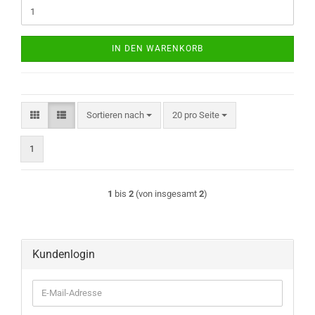
IN DEN WARENKORB
Sortieren nach
pro Seite
Sortieren nach
20 pro Seite
1
1
bis
2
(von insgesamt
2
)
Kundenlogin
E-
Mail-