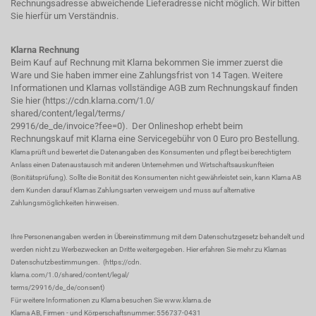
Rechnungsadresse abweichende Lieferadresse nicht möglich. Wir bitten
Sie hierfür um Verständnis.
Klarna Rechnung
Beim Kauf auf Rechnung mit Klarna bekommen Sie immer zuerst die
Ware und Sie haben immer eine Zahlungsfrist von 14 Tagen. Weitere
Informationen und Klarnas vollständige AGB zum Rechnungskauf finden
Sie hier (
https://cdn.klarna.com/1.0/
shared/content/legal/terms/
29916/de_de/invoice?fee=0
). Der Onlineshop erhebt beim
Rechnungskauf mit Klarna eine Servicegebühr von 0 Euro pro Bestellung.
Klarna prüft und bewertet die Datenangaben des Konsumenten und pflegt bei berechtigtem
Anlass einen Datenaustausch mit anderen Unternehmen und Wirtschaftsauskunfteien
(Bonitätsprüfung). Sollte die Bonität des Konsumenten nicht gewährleistet sein, kann Klarna AB
dem Kunden darauf Klarnas Zahlungsarten verweigern und muss auf alternative
Zahlungsmöglichkeiten hinweisen.
Ihre Personenangaben werden in Übereinstimmung mit dem Datenschutzgesetz behandelt und
werden nicht zu Werbezwecken an Dritte weitergegeben. Hier erfahren Sie mehr zu Klarnas
Datenschutzbestimmungen.
(
https://cdn.
klarna.com/1.0/shared/content/legal/
terms/29916/de_de/consent
)
Für weitere Informationen zu Klarna besuchen Sie
www.klarna.de
Klarna AB, Firmen - und Körperschaftsnummer: 556737-0431